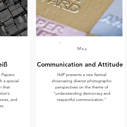
May
eiß
Communication and Attitude
s Papiers
HdP presents a new festival
 a special
showcasing diverse photographic
n that
perspectives on the theme of
tion’s
"understanding democracy and
tones, and
respectful communication."
es.