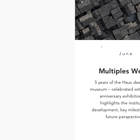
June
Multiples W
5 years of the Haus de
museum – celebrated with
anniversary exhibitio
highlights the institu
development, key miles
future perspectiv