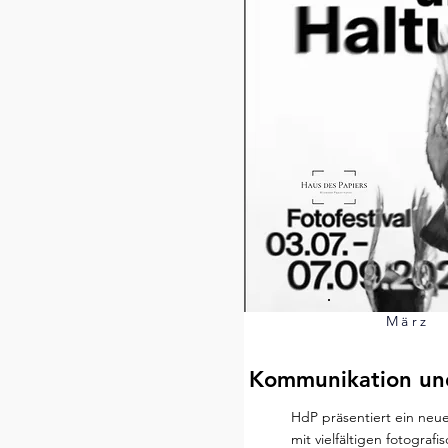
März
Kommunikation un
HdP präsentiert ein neue
mit vielfältigen fotografi