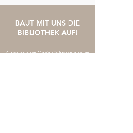
BAUT MIT UNS DIE
BIBLIOTHEK AUF!
Wir wollen einen Ort für alle Fragen rund um
Papier, Papierverarbeitung und
Drucktechnologien schaffen.
Ein internationales Zuhause für Papier und
einen Lern-Ort.
DAFÜR BRAUCHEN WIR EUCH!
Wir freuen uns über Eure Bücher-Spenden und
Vorschläge für Ausstellungs-Kataloge und
Bücher über skulpturale Papierkunst.