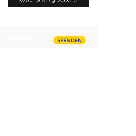
UNTERNEHMEN
SPENDEN
Paper Residency!
Paper Art Award
Stellenangebote
Presse
Datenschutz & Impressum
ÜBER HDP
Veranstaltungen
TICKETS
Führungen
BUCHEN
Geschenkkarte