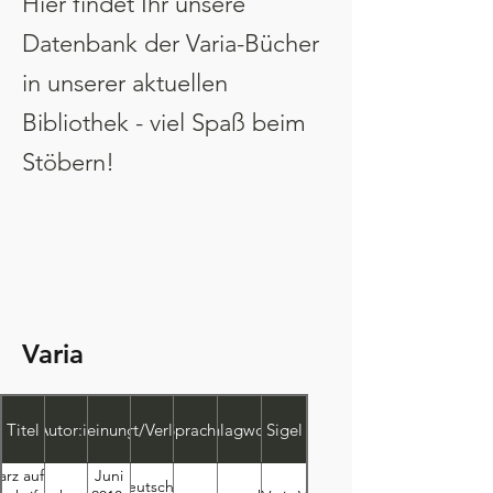
Hier findet Ihr unsere
Datenbank der Varia-Bücher
in unserer aktuellen
Bibliothek - viel Spaß beim
Stöbern!
Varia
Titel
Autor:in
Erscheinungsjahr
Ort/Verlag
Sprache
Schlagworte
Sigel
rz auf weiß,
Juni
Deutscher