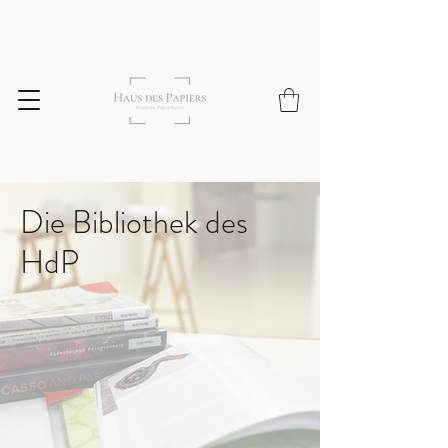
Die Bibliothek des
HdP