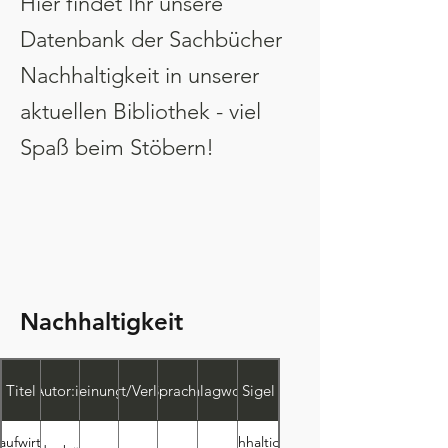
Hier findet Ihr unsere
Datenbank der Sachbücher
Nachhaltigkeit in unserer
aktuellen Bibliothek - viel
Spaß beim Stöbern!
Nachhaltigkeit
Titel
Autor:in
Erscheinungsjahr
Ort/Verlag
Sprache
Schlagworte
Sigel
laufwirtschaft
Nachhaltigkeit