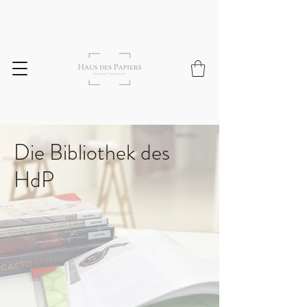
Die Bibliothek des
HdP