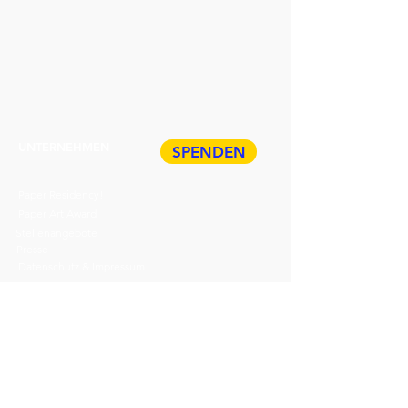
Edition wurde nachträglich einzeln
bearbeitet, deswegen sind alle zwölf
einzigartig.
UNTERNEHMEN
SPENDEN
Paper Residency!
Paper Art Award
Stellenangebote
Presse
Datenschutz & Impressum
ÜBER HDP
Veranstaltungen
TICKETS
Führungen
BUCHEN
Geschenkkarte