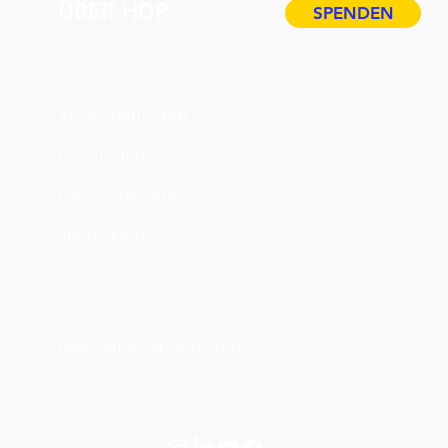
ÜBER HDP
SPENDEN
Veranstaltungen
Führungen
Geschenkkarte
Jahreskarte
atenschutz & Impressum
Newsletter abonnieren