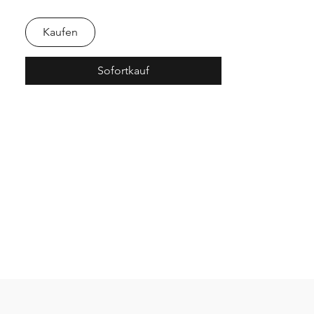
Haus des Papiers
in Kooperation mit Kaweco
Kaufen
Sofortkauf