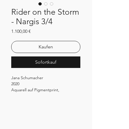
Rider on the Storm
- Nargis 3/4
Preis
1.100,00 €
Kaufen
Sofortkauf
Jana Schumacher
2020
Aquarell auf Pigmentprint,
Handprägedruck
60x60 cm
Unikat in Serie
Preis inkl. 19% MwSt