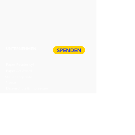
UNTERNEHMEN
SPENDEN
Paper Residency!
Paper Art Award
Stellenangebote
Presse
Datenschutz & Impressum
ÜBER HDP
Veranstaltungen
TICKETS
Führungen
BUCHEN
Geschenkkarte