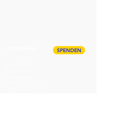
UNTERNEHMEN
SPENDEN
Paper Residency!
Paper Art Award
Stellenangebote
Presse
Datenschutz & Impressum
ÜBER HDP
Veranstaltungen
TICKETS
Führungen
BUCHEN
Geschenkkarte