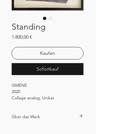
Standing
Preis
1.800,00 €
Kaufen
Sofortkauf
ISMENE
2020
Collage analog, Unikat
45,5 x 38,2 x 3 cm
Preis inkl. MwSt. und Rahmen
Über das Werk