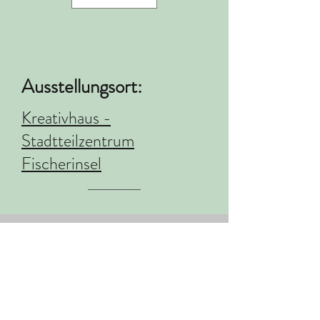
Ausstellungsort:
Kreativhaus -
Stadtteilzentrum
Fischerinsel
UNTERNEHMEN
SPENDEN
Paper Residency!
Paper Art Award
Stellenangebote