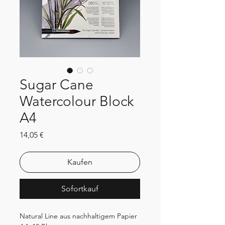
Sugar Cane
Watercolour Block
A4
Preis
14,05 €
Kaufen
Sofortkauf
Natural Line aus nachhaltigem Papier