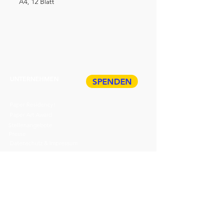
A4, 12 Blatt
UNTERNEHMEN
SPENDEN
Paper Residency!
Paper Art Award
Stellenangebote
Presse
Datenschutz & Impressum
ÜBER HDP
Veranstaltungen
TICKETS
Führungen
BUCHEN
Geschenkkarte