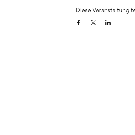
Diese Veranstaltung te
UNTERNEHMEN
Paper Residency!
Paper Art Award
Stellenangebote
Presse