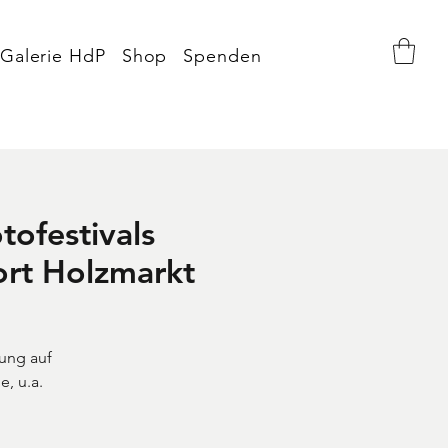
Galerie HdP
Shop
Spenden
ofestivals
rt Holzmarkt
rung auf
, u.a.