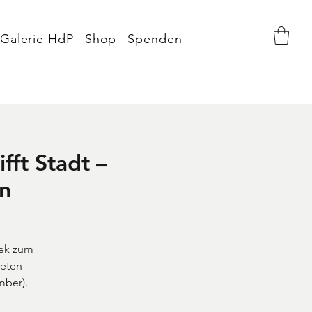
Galerie HdP
Shop
Spenden
fft Stadt –
n
eek zum
deten
mber).