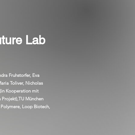
uture Lab
dra Fruhstorfer, Eva
aria Toliver, Nicholas
(in Kooperation mit
n Projekt),TU München
e Polymere, Loop Biotech,