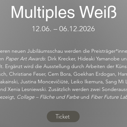
Multiples Weiß
12.06. – 06.12.2026
seren neuen Jubiläumsschau werden die Preisträger*inn
gen
Paper Art Awards
: Dirk Krecker, Hideaki Yamanobe un
lt.
Ergänzt wird die Ausstellung durch Arbeiten der Küns
sch, Christiane Feser, Cem Bora, Goekhan Erdogan, Harr
akainski, Justina Moncevičiūtė, Leiko Ikemura, Sang Mi L
nd Xenia Lesniewski.
Zusätzlich werden zwei Sonderaus
ezeigt,
Collage – Fläche und Farbe
und
Fiber Future La
Ticket