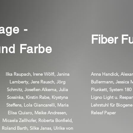
age -
Fiber F
und Farbe
Ilka Raupach, Irene Wölfl, Janina
Anna Handick, Alexan
Lamberty, Jens Rausch, Jörg
Bullermann, Jessica M
Schmitz, Josefien Alkema, Julia
Plunkett, System 180 
Sossinka, Kirstin Rabe, Krystyna
Ligno Light u. Respa
Steffens, Lola Giancarelli, Maria
Lehrstuhl für Biogen
Elisa Quiaro, Meike Andresen,
Releaf Paper
Micaela Zellhofer, Roberta Bonfield,
Roland Barth, Silke Janas, Ulrike von