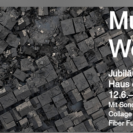
Mu
W
Jubil
Haus 
12.6.
Mit Son
Collage
Fiber F