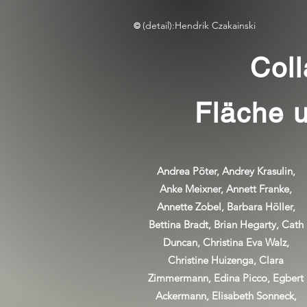
(detail):Hendrik Czakainski
©
Coll
Fläche 
Andrea Pöter, Andrey Krasulin,
Anke Meixner, Annett Franke,
Annette Zobel, Barbara Höller,
Bettina Bradt, Brian Hegarty, Cath
Duncan, Christina Eva Walz,
Christine Huizenga, Clara
Zimmermann, Edina Picco, Egbert
Ackermann, Elisabeth Sonneck,