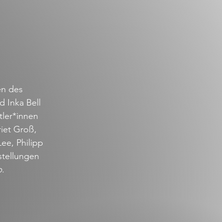
en des
d Inka Bell
tler*innen
iet Groß,
ee, Philipp
stellungen
b
.