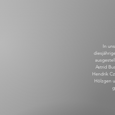
In un
diesjähri
ausgestel
Astrid Bu
Hendrik Cz
Hölzgen u
g