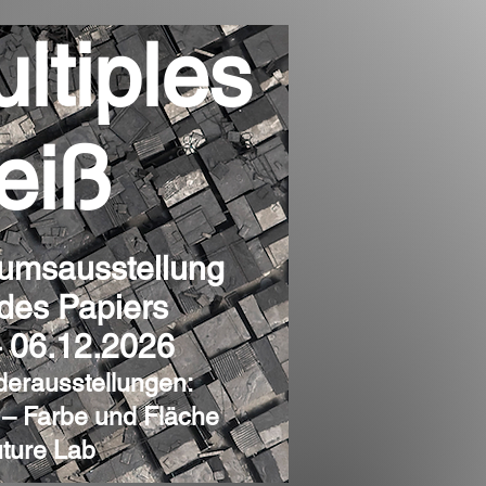
ltiples
eiß
äumsausstellung
des Papiers
– 06.12.2026
derausstellungen:
 – Farbe und Fläche
uture Lab