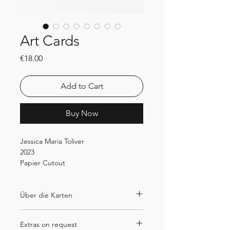
Art Cards
Price
€18.00
Add to Cart
Buy Now
Jessica Maria Toliver
2023
Papier Cutout
DIN-A5
Price incl. VAT
Über die Karten
Bis die ArtCard von Jessica Maria
Extras on request
Toliver ihren Weg zu Ihnen findet,